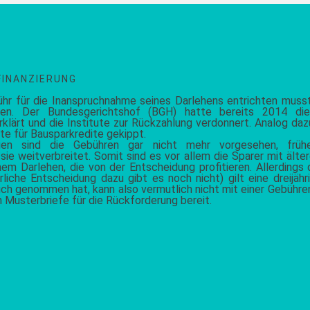
FINANZIERUNG
ühr für die Inanspruchnahme seines Darlehens entrichten musst
en. Der Bundesgerichtshof (BGH) hatte bereits 2014 die
erklärt und die Institute zur Rückzahlung verdonnert. Analog da
te für Bausparkredite gekippt.
ägen sind die Gebühren gar nicht mehr vorgesehen, früh
e weitverbreitet. Somit sind es vor allem die Sparer mit älte
em Darlehen, die von der Entscheidung profitieren. Allerdings 
liche Entscheidung dazu gibt es noch nicht) gilt eine dreijähr
uch genommen hat, kann also vermutlich nicht mit einer Gebühre
 Musterbriefe für die Rückforderung bereit.