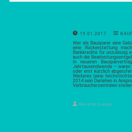
19.01.2017
BAU
Wer als Bausparer eine Geb
eine Rückerstattung mach
Bankkredite für unzulässig 
auch die Bearbeitungsentgel
In neueren Bausparvertr
Jahrtausendwende – waren si
oder erst kürzlich abgerufen
Weiteres (eine höchstrichter
2014 sein Darlehen in Anspr
Verbraucherzentralen stellen
Kerstin Lieser