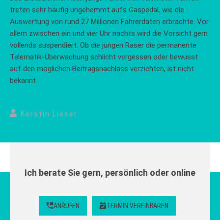
treten sehr häufig ungehemmt aufs Gaspedal, wie die
Auswertung von rund 27 Millionen Fahrerdaten erbrachte. Vor
allem zwischen ein und vier Uhr nachts wird die Vorsicht gern
vollends suspendiert. Ob die jungen Raser die permanente
Telematik-Überwachung schlicht vergessen oder bewusst
auf den möglichen Beitragsnachlass verzichten, ist nicht
bekannt.
Kerstin Lieser
Ich berate Sie gern, persönlich oder online
ANRUFEN
TERMIN VEREINBAREN