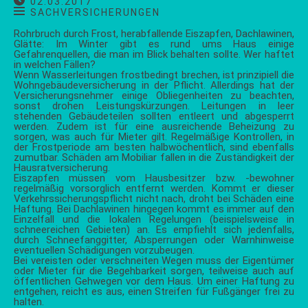
02.03.2017
SACHVERSICHERUNGEN
Rohrbruch durch Frost, herabfallende Eiszapfen, Dachlawinen,
Glätte: Im Winter gibt es rund ums Haus einige
Gefahrenquellen, die man im Blick behalten sollte. Wer haftet
in welchen Fällen?
Wenn Wasserleitungen frostbedingt brechen, ist prinzipiell die
Wohngebäudeversicherung in der Pflicht. Allerdings hat der
Versicherungsnehmer einige Obliegenheiten zu beachten,
sonst drohen Leistungskürzungen. Leitungen in leer
stehenden Gebäudeteilen sollten entleert und abgesperrt
werden. Zudem ist für eine ausreichende Beheizung zu
sorgen, was auch für Mieter gilt. Regelmäßige Kontrollen, in
der Frostperiode am besten halbwöchentlich, sind ebenfalls
zumutbar. Schäden am Mobiliar fallen in die Zuständigkeit der
Hausratversicherung.
Eiszapfen müssen vom Hausbesitzer bzw. -bewohner
regelmäßig vorsorglich entfernt werden. Kommt er dieser
Verkehrssicherungspflicht nicht nach, droht bei Schäden eine
Haftung. Bei Dachlawinen hingegen kommt es immer auf den
Einzelfall und die lokalen Regelungen (beispielsweise in
schneereichen Gebieten) an. Es empfiehlt sich jedenfalls,
durch Schneefanggitter, Absperrungen oder Warnhinweise
eventuellen Schädigungen vorzubeugen.
Bei vereisten oder verschneiten Wegen muss der Eigentümer
oder Mieter für die Begehbarkeit sorgen, teilweise auch auf
öffentlichen Gehwegen vor dem Haus. Um einer Haftung zu
entgehen, reicht es aus, einen Streifen für Fußgänger frei zu
halten.