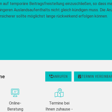
on auf temporäre Beitragsfreistellung einzuschließen, so dass ma
längeren Auslandsaufenthalts nicht gleich kündigen muss. Die An
rsicherer sollte möglichst lange rückwirkend erfolgen können.
ine
ANRUFEN
TERMIN VEREINBA
Online-
Termine bei
Beratung
Ihnen zuhause -