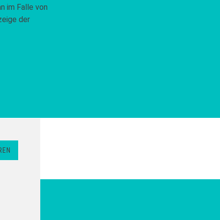
n im Falle von
zeige der
REN