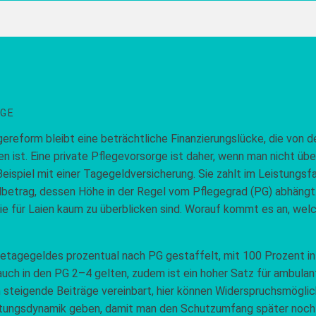
EGE
ereform bleibt eine beträchtliche Finanzierungslücke, die von 
ßen ist. Eine private Pflegevorsorge ist daher, wenn man nicht 
eispiel mit einer Tagegeldversicherung. Sie zahlt im Leistungsfa
ldbetrag, dessen Höhe in der Regel vom Pflegegrad (PG) abhängt
die für Laien kaum zu überblicken sind. Worauf kommt es an, welc
getagegeldes prozentual nach PG gestaffelt, mit 100 Prozent i
 auch in den PG 2–4 gelten, zudem ist ein hoher Satz für ambulant
steigende Beiträge vereinbart, hier können Widerspruchsmöglic
istungsdynamik geben, damit man den Schutzumfang später noch 