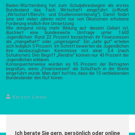
Baden-Württemberg hat zum Schuljahresbeginn als erstes
Bundesland das Fach Wirtschaft eingeführt (offiziell:
„Wirtschaft/Berufs- und Studienorientierung“). Damit findet
eine seit vielen Jahren nicht nur von Ökonomen erhobene
Forderung endlich ihre Umsetzung.
Wie dringend nötig mehr Bildung auf diesem Gebiet ist,
illustriert eine bundesweite Umfrage unter 1.600
Jugendlichen: Rund 22 Prozent bezeichnen ihr Finanzwissen
als „mangelhaft“ oder „ungenügend“. Ein „sehr gut“ erteilen
sich lediglich 5 Prozent. Im Schnitt bewerten die Jugendlichen
ihre diesbezüglichen Kenntnisse mit einer 3,4 (nach
Schulnoten). Den Begriff „Rendite“ können nur 43 Prozent der
Jugendlichen erklären.
Konsequenterweise würden es 95 Prozent der Befragten
begrüßen, wenn „Finanzwissen“ als Schulfach in der Breite
eingeführt würde. Man darf hoffen, dass die 15 verbleibenden
Bundesländer den Ruf hören.
Kerstin Lieser
Ich berate Sie gern, persönlich oder online