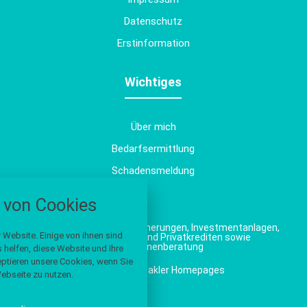
Datenschutz
Erstinformation
Wichtiges
Über mich
Bedarfsermittlung
Schadensmeldung
nstellungen
von Cookies
über alle verwendeten Cookies und
chkeit folgende Kategorien zu
© 2026 Beratung zu Versicherungen, Investmentanlagen,
r zu blockieren.
 Website. Einige von ihnen sind
Immobiliardarlehen und Privatkrediten sowie
Generationenberatung
helfen, diese Website und Ihre
eptieren unsere Cookies, wenn Sie
Notwendig
Made with
❤
Makler Homepages
ebseite zu nutzen.
Performance